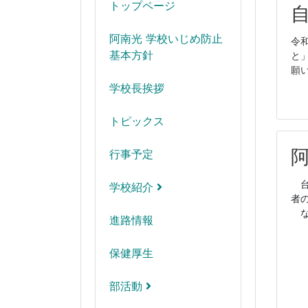
トップページ
阿南光 学校いじめ防止
令
基本方針
と
願
学校長挨拶
トピックス
行事予定
台
学校紹介
者
な
進路情報
保健厚生
部活動