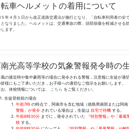
自転車ヘルメットの着用について
和５年４月１日から改正道路交通法が施行となり、「自転車利用者の全
」となりました。ヘルメットは、交通事故の際、頭部損傷を軽減させる
いします。
阿南光高等学校の気象警報発令時の
風の接近時や集中豪雨等の場合に発令される警報，注意報に生徒が適切に
の皆様にもご了承いただき，お子様への適切なご指示をお願いします。
お、休校情報については、
こちら
をご覧ください。
生徒登校前の場合
午前7時
の時点で，阿南市を含む地域（徳島県南部または阿南
警報」が発令
されている場合は，生徒は
自宅で待機
する。
午前8時30分
までに，発令されていた
『特別警報』や「暴風
校
する。
午前8時30分
になっても，
『特別警報』や「暴風警報」が解