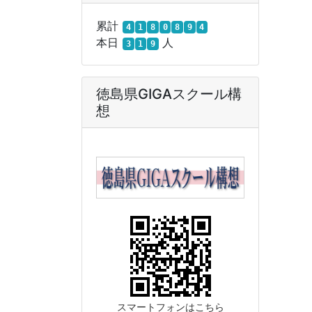
累計
4
1
8
0
8
9
4
本日
人
3
1
9
徳島県GIGAスクール構
想
スマートフォンはこちら