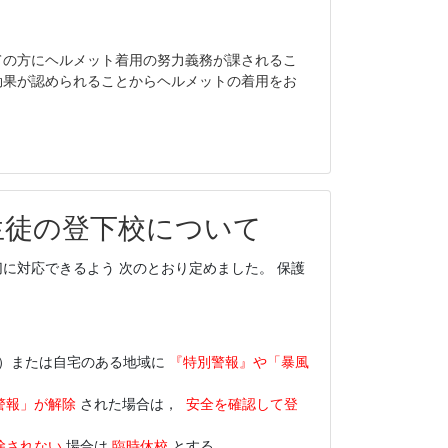
ての方にヘルメット着用の努力義務が課されるこ
効果が認められることからヘルメットの着用をお
生徒の登下校について
対応できるよう 次のとおり定めました。 保護
）または自宅のある地域に
『特別警報』や「暴風
警報」が解除
された場合は，
安全を確認して登
除されない
場合は
臨時休校
とする。