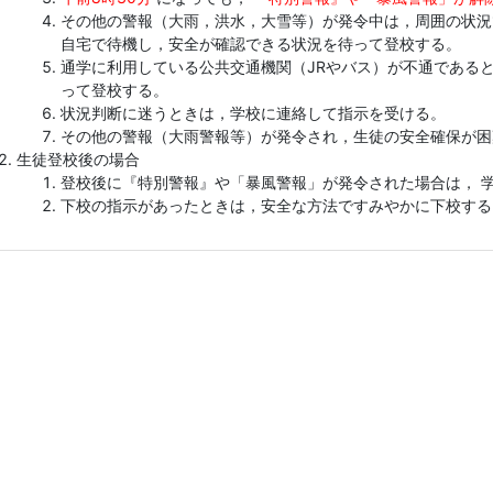
その他の警報（大雨，洪水，大雪等）が発令中は，周囲の状況
自宅で待機し，安全が確認できる状況を待って登校する。
通学に利用している公共交通機関（JRやバス）が不通である
って登校する。
状況判断に迷うときは，学校に連絡して指示を受ける。
その他の警報（大雨警報等）が発令され，生徒の安全確保が困
生徒登校後の場合
登校後に『特別警報』や「暴風警報」が発令された場合は， 
下校の指示があったときは，安全な方法ですみやかに下校する