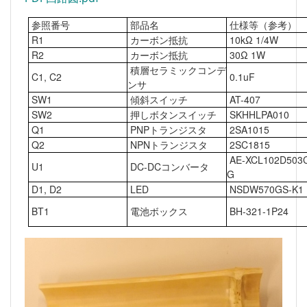
参照番号
部品名
仕様等（参考）
R1
カーボン抵抗
10kΩ 1/4W
R2
カーボン抵抗
30Ω 1W
積層セラミックコンデ
C1, C2
0.1uF
ンサ
SW1
傾斜スイッチ
AT-407
SW2
押しボタンスイッチ
SKHHLPA010
Q1
PNPトランジスタ
2SA1015
Q2
NPNトランジスタ
2SC1815
AE-XCL102D503
U1
DC-DCコンバータ
G
D1, D2
LED
NSDW570GS-K1
BT1
電池ボックス
BH-321-1P24