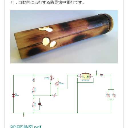
と，自動的に点灯する防災懐中電灯です。
PDF回路図.pdf