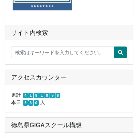
サイト内検索
アクセスカウンター
累計
4
1
8
1
8
9
8
本日
人
5
8
0
徳島県GIGAスクール構想