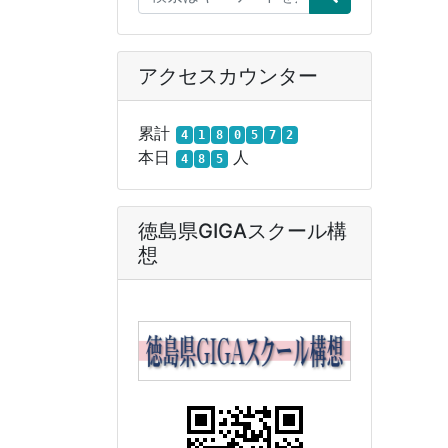
アクセスカウンター
累計
4
1
8
0
5
7
2
本日
人
4
8
5
徳島県GIGAスクール構
想