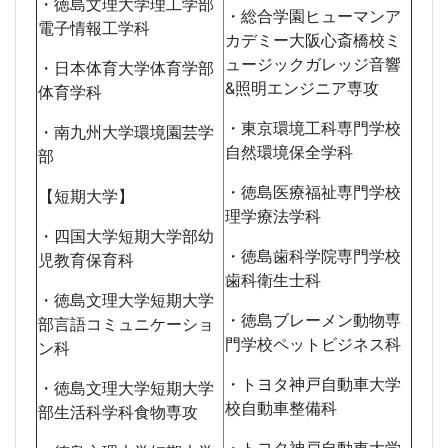
・徳島文理大学理工学部
・総合学園ヒューマンア
電子情報工学科
カデミー大阪心斎橋校ミ
ュージックガレッジ音響
・日本体育大学体育学部
&照明エンジニア専攻
体育学科
・東京環境工科専門学校
・南九州大学環境園芸学
自然環境保全学科
部
・徳島医療福祉専門学校
【短期大学】
理学療法学科
・四国大学短期大学部幼
・徳島歯科学院専門学校
児教育保育科
歯科衛生士科
・徳島文理大学短期大学
・徳島ブレーメン動物専
部言語コミュニケーショ
門学校ペットビジネス科
ン科
・トヨタ神戸自動車大学
・徳島文理大学短期大学
校自動車整備科
部生活科学科食物専攻