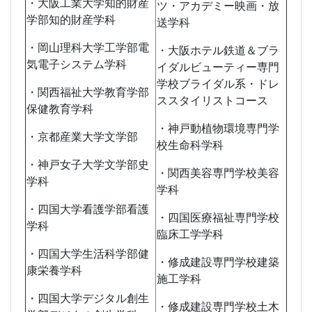
・大阪工業大学知的財産
ツ・アカデミー映画・放
学部知的財産学科
送学科
・岡山理科大学工学部電
・大阪ホテル鉄道＆ブラ
気電子システム学科
イダルビューティー専門
学校ブライダル系・ドレ
・関西福祉大学教育学部
ススタイリストコース
保健教育学科
・神戸動植物環境専門学
・京都産業大学文学部
校生命科学科
・神戸女子大学文学部史
・関西美容専門学校美容
学科
学科
・四国大学看護学部看護
・四国医療福祉専門学校
学科
臨床工学学科
・四国大学生活科学部健
・修成建設専門学校建築
康栄養学科
施工学科
・四国大学デジタル創生
・修成建設専門学校土木