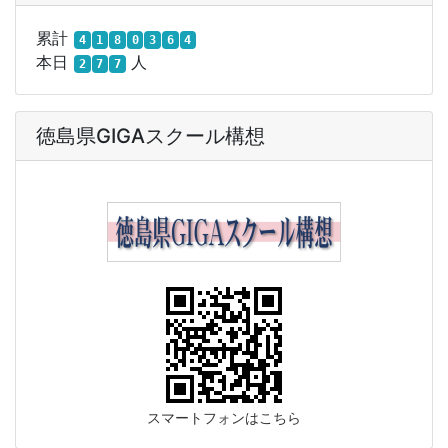
累計
4
1
8
0
3
6
4
本日
人
2
7
7
徳島県GIGAスクール構想
スマートフォンはこちら