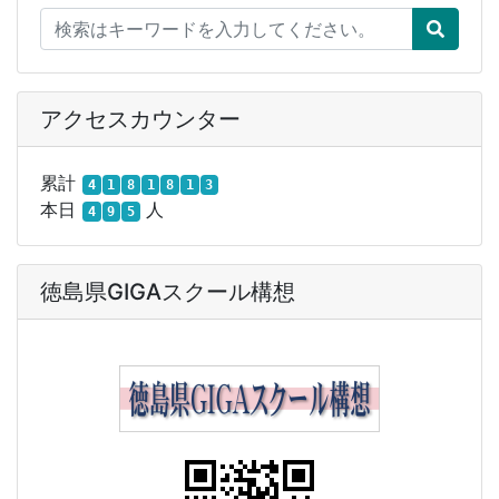
アクセスカウンター
累計
4
1
8
1
8
1
3
本日
人
4
9
5
徳島県GIGAスクール構想