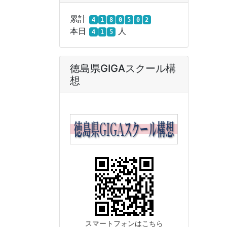
累計
4
1
8
0
5
0
2
本日
人
4
1
5
徳島県GIGAスクール構
想
スマートフォンはこちら