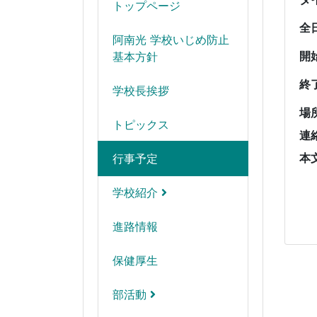
トップページ
全
阿南光 学校いじめ防止
開
基本方針
終
学校長挨拶
場
トピックス
連
本
行事予定
学校紹介
進路情報
保健厚生
部活動