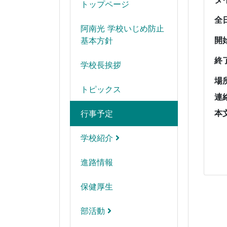
トップページ
全
阿南光 学校いじめ防止
開
基本方針
終
学校長挨拶
場
トピックス
連
本
行事予定
学校紹介
進路情報
保健厚生
部活動