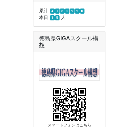
累計
4
1
8
0
5
9
0
本日
人
1
5
徳島県GIGAスクール構
想
スマートフォンはこちら