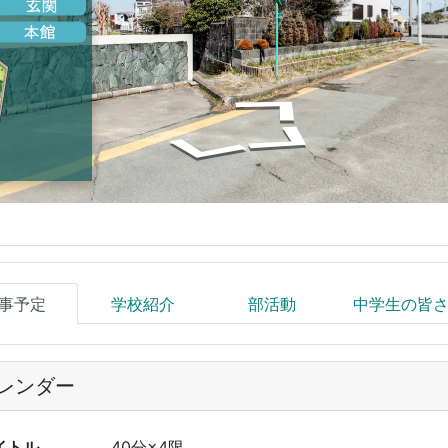
事予定
学校紹介
部活動
中学生の皆
レンダー
イトル
40分×4限