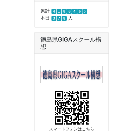
累計
4
1
8
0
4
6
5
本日
人
3
7
8
徳島県GIGAスクール構
想
スマートフォンはこちら