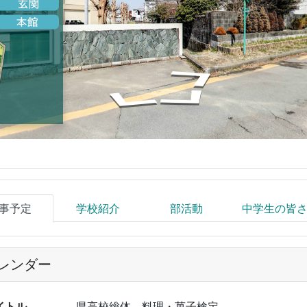
事予定
学校紹介
部活動
中学生の皆
レンダー
イトル
県高校総体、料理・菓子検定