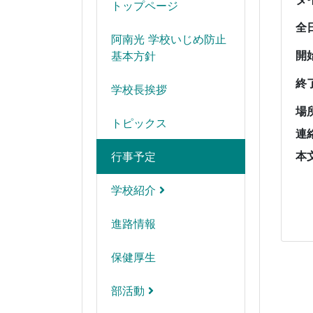
トップページ
全
阿南光 学校いじめ防止
開
基本方針
終
学校長挨拶
場
トピックス
連
本
行事予定
学校紹介
進路情報
保健厚生
部活動