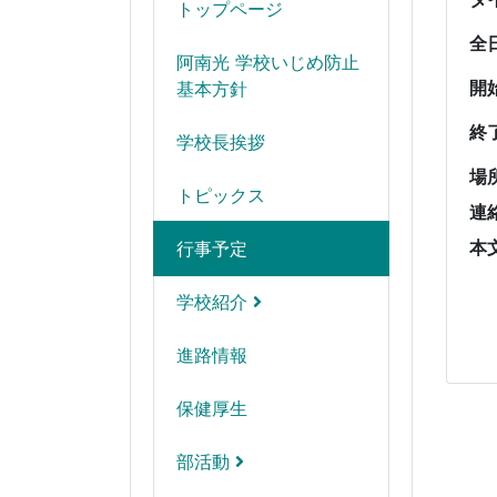
トップページ
全
阿南光 学校いじめ防止
開
基本方針
終
学校長挨拶
場
トピックス
連
本
行事予定
学校紹介
進路情報
保健厚生
部活動