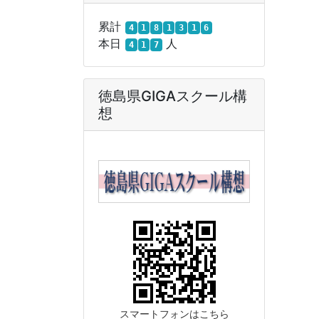
累計
4
1
8
1
3
1
6
本日
人
4
1
7
徳島県GIGAスクール構
想
スマートフォンはこちら