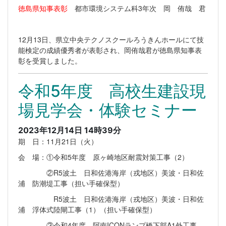
徳島県知事表彰
都市環境システム科3年次 岡 侑哉 君
12月13日、県立中央テクノスクールろうきんホールにて技
能検定の成績優秀者が表彰され、岡侑哉君が徳島県知事表
彰を受賞しました。
令和5年度 高校生建設現
場見学会・体験セミナー
2023年12月14日 14時39分
期 日：11月21日（火）
会 場：①令和5年度 原ヶ崎地区耐震対策工事（2）
②R5波土 日和佐港海岸（戎地区）美波・日和佐
浦 防潮堤工事（担い手確保型）
R5波土 日和佐港海岸（戎地区）美波・日和佐
浦 浮体式陸閘工事（1）（担い手確保型）
③令和4年度 阿南ICONランプ橋下部A1外工事