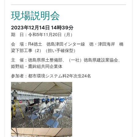
現場説明会
2023年12月14日 14時39分
期 日：令和5年11月20日（月）
会 場：R4徳土 徳島津田インター線 徳・津田海岸 橋
梁下部工事（2）（担い手確保型）
主 催：徳島県県土整備部、（一社）徳島県建設業協会、
姫野組・鷹鉾組共同企業体
参加者：都市環境システム科2年次生24名