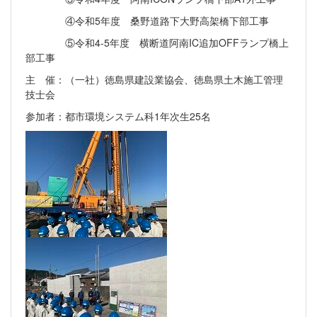
④令和5年度 桑野道路下大野高架橋下部工事
⑤令和4-5年度 横断道阿南IC追加OFFランプ橋上
部工事
主 催：（一社）徳島県建設業協会、徳島県土木施工管理
技士会
参加者：都市環境システム科1年次生25名