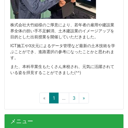
株式会社大竹組様のご厚意により、若年者の雇用や建設業
界全体の担い手不足解消、土木建設業のイメージアップを
目的とした出前授業を開催していただきました。
ICT施工や3次元によるデータ管理など最新の土木技術を学
ぶことができ、進路選択の参考になったことかと思われま
す。
また、本科卒業生もたくさん来校され、元気に活躍されて
いる姿を拝見することができました(^^)
«
1
...
3
»
メニュー