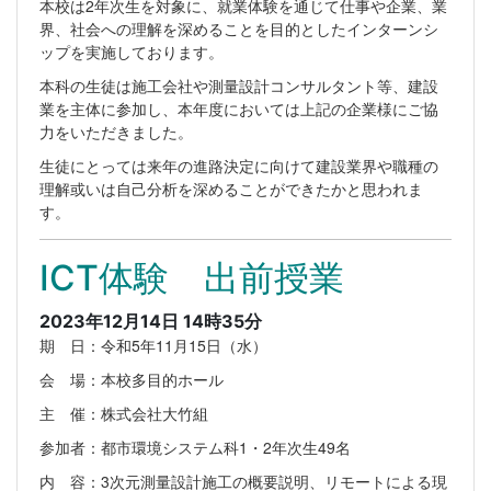
本校は2年次生を対象に、就業体験を通じて仕事や企業、業
界、社会への理解を深めることを目的としたインターンシ
ップを実施しております。
本科の生徒は施工会社や測量設計コンサルタント等、建設
業を主体に参加し、本年度においては上記の企業様にご協
力をいただきました。
生徒にとっては来年の進路決定に向けて建設業界や職種の
理解或いは自己分析を深めることができたかと思われま
す。
ICT体験 出前授業
2023年12月14日 14時35分
期 日：令和5年11月15日（水）
会 場：本校多目的ホール
主 催：株式会社大竹組
参加者：都市環境システム科1・2年次生49名
内 容：3次元測量設計施工の概要説明、リモートによる現