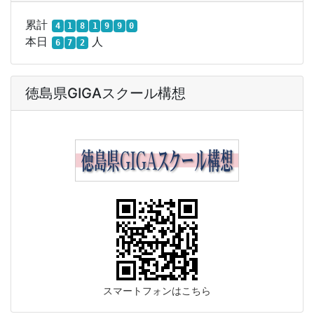
累計
4
1
8
1
9
9
0
本日
人
6
7
2
徳島県GIGAスクール構想
スマートフォンはこちら