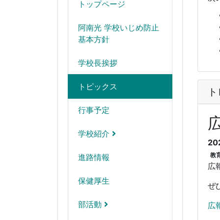
トップページ
阿南光 学校いじめ防止
基本方針
学校長挨拶
トピックス
ト
行事予定
学校紹介
20
教
進路情報
広
保健厚生
ぜ
部活動
広報