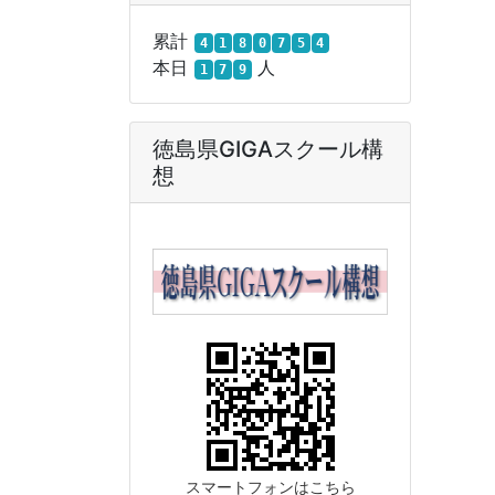
累計
4
1
8
0
7
5
4
本日
人
1
7
9
徳島県GIGAスクール構
想
スマートフォンはこちら