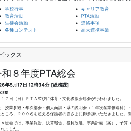
学校行事
キャリア教育
教育活動
PTA活動
生徒会活動
連絡事項
各種コンテスト
高大連携事業
ピックス
令和８年度PTA総会
26年5月17日 12時34分
[総務課]
A活動
月１７日（日）ＰＴＡ並びに体育・文化後援会総会が行われました。
た、授業参観・年次部会・個人面談・系の説明会（１年次産業創造科）
たところ、２００名を超える保護者の皆さまに御参加いただきました。
ＴＡ総会では、事業報告、決算報告、役員改選、事業計画（案）、予算
されました。