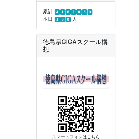
累計
4
1
8
1
0
5
9
本日
人
1
6
0
徳島県GIGAスクール構
想
スマートフォンはこちら