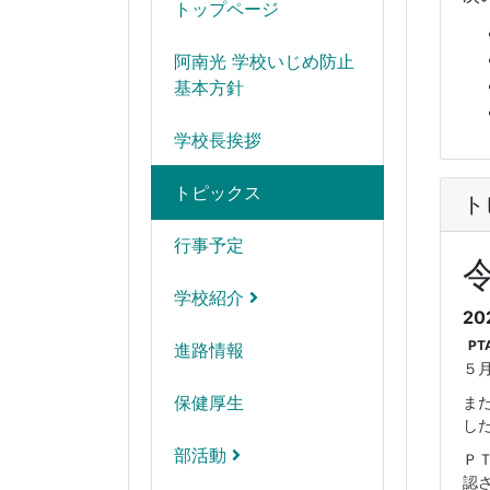
トップページ
阿南光 学校いじめ防止
基本方針
学校長挨拶
トピックス
ト
行事予定
学校紹介
20
PT
進路情報
５
ま
保健厚生
し
部活動
Ｐ
認