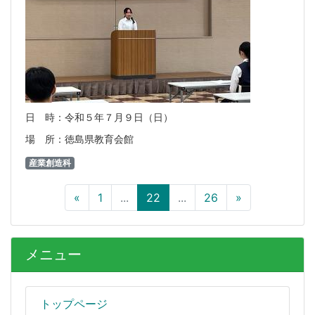
日 時：令和５年７月９日（日）
場 所：徳島県教育会館
産業創造科
«
1
...
22
...
26
»
メニュー
トップページ