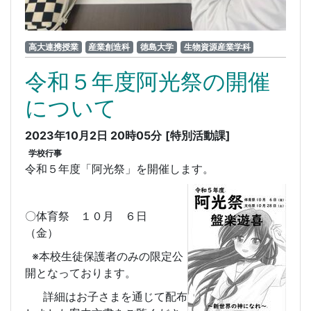
高大連携授業
産業創造科
徳島大学
生物資源産業学科
令和５年度阿光祭の開催
について
2023年10月2日 20時05分
[特別活動課]
学校行事
令和５年度「阿光祭」を開催します。
〇体育祭 １０月 ６日
（金）
※本校生徒保護者のみの限定公
開となっております。
詳細はお子さまを通じて配布