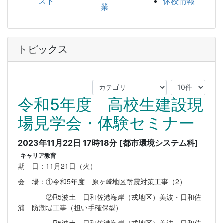
スト
休校情報
業
トピックス
令和5年度 高校生建設現
場見学会・体験セミナー
2023年11月22日 17時18分
[都市環境システム科]
キャリア教育
期 日：11月21日（火）
会 場：①令和5年度 原ヶ崎地区耐震対策工事（2）
②R5波土 日和佐港海岸（戎地区）美波・日和佐
浦 防潮堤工事（担い手確保型）
R5波土 日和佐港海岸（戎地区）美波・日和佐