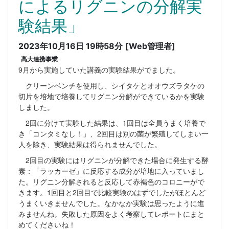
によるリグニンの分解実
験結果」
2023年10月16日 19時58分
[Web管理者]
高大連携事業
9月から実施していた講義の実験結果がでました。
クリーンベンチを使用し、シイタケとオオウズラタケの
切片を培地で培養してリグニン分解ができているかを実験
しました。
2回に分けて実験した結果は、1回目は全員うまく培養で
き「コンタミなし！」、2回目は別の菌が繁殖してしまい一
人を除き、実験結果は得られませんでした。
2回目の実験にはリグニンが分解できた場合に発生する酵
素：「ラッカーゼ」に反応する成分が培地に入っていまし
た。リグニン分解されると反応して赤褐色のコロニーがで
きます。1回目と2回目で比較実験のはずでしたがほとんど
うまくいきませんでした。なかなか実験は思ったように進
みませんね。失敗した原因をよく考察してレポートにまと
めてくださいね！