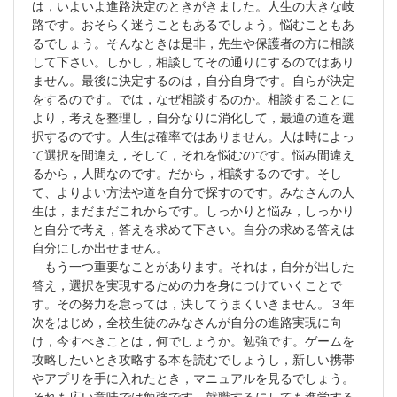
は，いよいよ進路決定のときがきました。人生の大きな岐
路です。おそらく迷うこともあるでしょう。悩むこともあ
るでしょう。そんなときは是非，先生や保護者の方に相談
して下さい。しかし，相談してその通りにするのではあり
ません。最後に決定するのは，自分自身です。自らが決定
をするのです。では，なぜ相談するのか。相談することに
より，考えを整理し，自分なりに消化して，最適の道を選
択するのです。人生は確率ではありません。人は時によっ
て選択を間違え，そして，それを悩むのです。悩み間違え
るから，人間なのです。だから，相談するのです。そし
て、よりよい方法や道を自分で探すのです。みなさんの人
生は，まだまだこれからです。しっかりと悩み，しっかり
と自分で考え，答えを求めて下さい。自分の求める答えは
自分にしか出せません。
もう一つ重要なことがあります。それは，自分が出した
答え，選択を実現するための力を身につけていくことで
す。その努力を怠っては，決してうまくいきません。３年
次をはじめ，全校生徒のみなさんが自分の進路実現に向
け，今すべきことは，何でしょうか。勉強です。ゲームを
攻略したいとき攻略する本を読むでしょうし，新しい携帯
やアプリを手に入れたとき，マニュアルを見るでしょう。
それも広い意味では勉強です。就職するにしても進学する