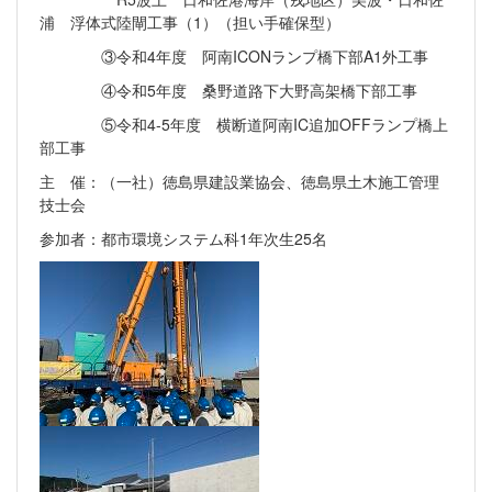
浦 浮体式陸閘工事（1）（担い手確保型）
③令和4年度 阿南ICONランプ橋下部A1外工事
④令和5年度 桑野道路下大野高架橋下部工事
⑤令和4-5年度 横断道阿南IC追加OFFランプ橋上
部工事
主 催：（一社）徳島県建設業協会、徳島県土木施工管理
技士会
参加者：都市環境システム科1年次生25名