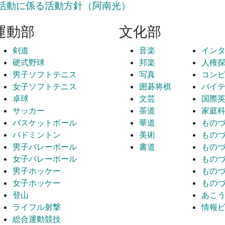
活動に係る活動方針（阿南光）
運動部
文化部
剣道
音楽
イン
硬式野球
邦楽
人権
男子ソフトテニス
写真
コン
女子ソフトテニス
囲碁将棋
バイ
卓球
文芸
国際
サッカー
茶道
家庭
バスケットボール
華道
もの
バドミントン
美術
もの
男子バレーボール
書道
もの
女子バレーボール
もの
男子ホッケー
もの
女子ホッケー
もの
登山
あこ
ライフル射撃
情報
総合運動競技