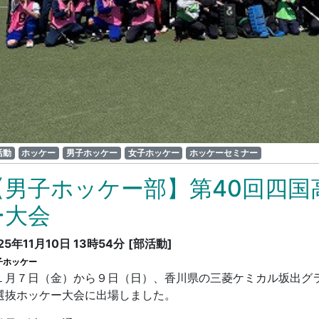
活動
ホッケー
男子ホッケー
女子ホッケー
ホッケーセミナー
【男子ホッケー部】第40回四国
ー大会
25年11月10日 13時54分
[部活動]
子ホッケー
１月７日（金）から９日（日）、香川県の三菱ケミカル坂出グラ
選抜ホッケー大会に出場しました。