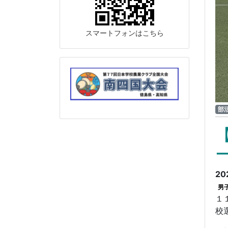
スマートフォンはこちら
部
20
男
１
校