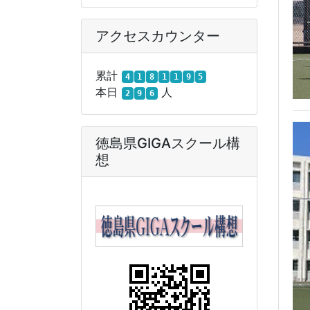
アクセスカウンター
累計
4
1
8
1
1
9
5
本日
人
2
9
6
徳島県GIGAスクール構
想