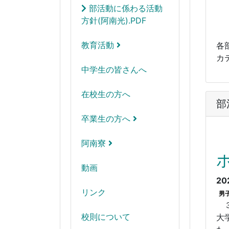
部活動に係わる活動
方針(阿南光).PDF
教育活動
各
カ
中学生の皆さんへ
在校生の方へ
部
卒業生の方へ
阿南寮
動画
20
リンク
男
３
校則について
大