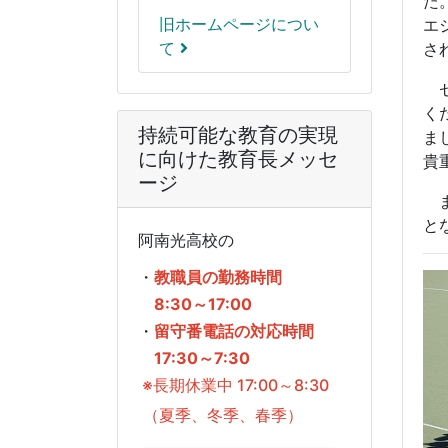
た
旧ホームページについ
エ
て
さ
セ
く
持続可能な教育の実現
ま
に向けた教育長メッセ
貴
ージ
ま
と
阿南光高校の
・
教職員の勤務時間
8:30～17:00
・
留守番電話の対応時間
17:30～7:30
※長期休業中 17:00～8:30
（夏季、冬季、春季）