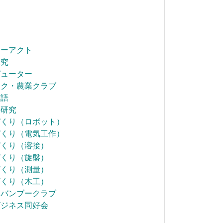
ターアクト
探究
ピューター
テク・農業クラブ
英語
科研究
づくり（ロボット）
づくり（電気工作）
づくり（溶接）
づくり（旋盤）
づくり（測量）
づくり（木工）
うバンブークラブ
ビジネス同好会