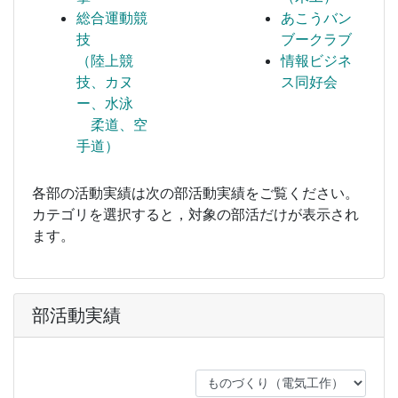
総合運動競
あこうバン
技
ブークラブ
（陸上競
情報ビジネ
技、カヌ
ス同好会
ー、水泳
柔道、空
手道）
各部の活動実績は次の部活動実績をご覧ください。
カテゴリを選択すると，対象の部活だけが表示され
ます。
部活動実績