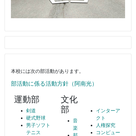
本校には次の部活動があります。
部活動に係る活動方針（阿南光）
運動部
文化
部
剣道
インターア
硬式野球
クト
音
男子ソフト
人権探究
楽
テニス
コンピュー
邦