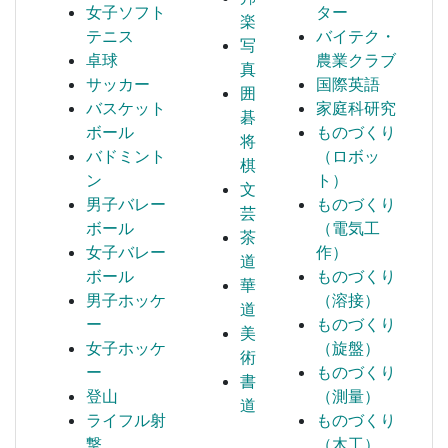
女子ソフト
ター
楽
テニス
バイテク・
写
卓球
農業クラブ
真
サッカー
国際英語
囲
バスケット
家庭科研究
碁
ボール
ものづくり
将
バドミント
（ロボッ
棋
ン
ト）
文
男子バレー
ものづくり
芸
ボール
（電気工
茶
女子バレー
作）
道
ボール
ものづくり
華
男子ホッケ
（溶接）
道
ー
ものづくり
美
女子ホッケ
（旋盤）
術
ー
ものづくり
書
登山
（測量）
道
ライフル射
ものづくり
撃
（木工）