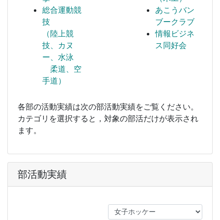
総合運動競
あこうバン
技
ブークラブ
（陸上競
情報ビジネ
技、カヌ
ス同好会
ー、水泳
柔道、空
手道）
各部の活動実績は次の部活動実績をご覧ください。
カテゴリを選択すると，対象の部活だけが表示され
ます。
部活動実績