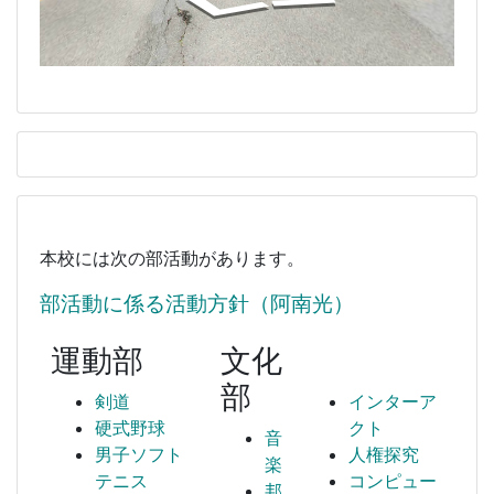
本校には次の部活動があります。
部活動に係る活動方針（阿南光）
運動部
文化
部
剣道
インターア
硬式野球
クト
音
男子ソフト
人権探究
楽
テニス
コンピュー
邦