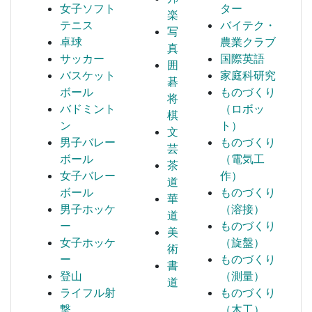
女子ソフト
ター
楽
テニス
バイテク・
写
卓球
農業クラブ
真
サッカー
国際英語
囲
バスケット
家庭科研究
碁
ボール
ものづくり
将
バドミント
（ロボッ
棋
ン
ト）
文
男子バレー
ものづくり
芸
ボール
（電気工
茶
女子バレー
作）
道
ボール
ものづくり
華
男子ホッケ
（溶接）
道
ー
ものづくり
美
女子ホッケ
（旋盤）
術
ー
ものづくり
書
登山
（測量）
道
ライフル射
ものづくり
撃
（木工）