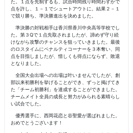
た。１点を先制するも、試合時間残り時間わずかで
点を許し、１－１でシュートアウトに。結果２－１
で競り勝ち、準決勝進出を決めました。
準決勝の対戦相手は香川県香川中央高等学校でし
た。第３Qで１点先取されましたが、諦めず守り続
けながら攻撃のチャンスを狙っていきました。最後
のロスタイムにペナルティコーナーを３本奪い、同
点を目指しましたが、惜しくも得点にならず、敗退
となりました。
全国大会出場への出場は叶いませんでしたが、創
部以来初勝利を挙げることができ、ずっと掲げてき
た「チーム初勝利」を達成することができました。
チームメイト全員の成長と努力がみられる素晴らし
い試合でした。
優秀選手に、西岡花恋と谷聖愛が選ばれました。
おめでとうございます！