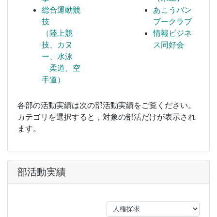
総合運動競
あこうバン
技
ブークラブ
（陸上競
情報ビジネ
技、カヌ
ス同好会
ー、水泳
柔道、空
手道）
各部の活動実績は次の部活動実績をご覧ください。
カテゴリを選択すると，対象の部活だけが表示され
ます。
部活動実績