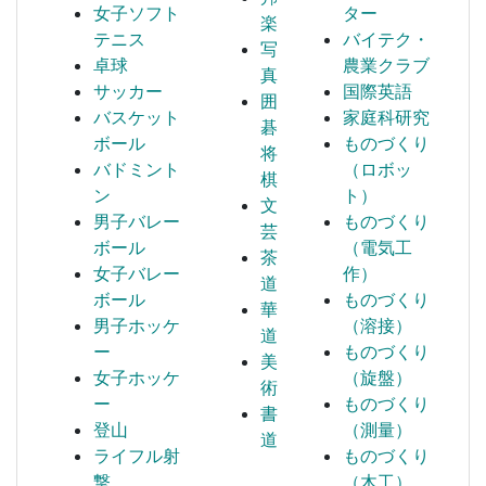
女子ソフト
ター
楽
テニス
バイテク・
写
卓球
農業クラブ
真
サッカー
国際英語
囲
バスケット
家庭科研究
碁
ボール
ものづくり
将
バドミント
（ロボッ
棋
ン
ト）
文
男子バレー
ものづくり
芸
ボール
（電気工
茶
女子バレー
作）
道
ボール
ものづくり
華
男子ホッケ
（溶接）
道
ー
ものづくり
美
女子ホッケ
（旋盤）
術
ー
ものづくり
書
登山
（測量）
道
ライフル射
ものづくり
撃
（木工）