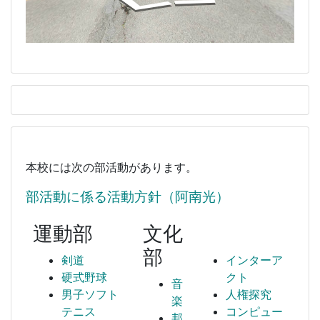
本校には次の部活動があります。
部活動に係る活動方針（阿南光）
運動部
文化
部
剣道
インターア
硬式野球
クト
音
男子ソフト
人権探究
楽
テニス
コンピュー
邦