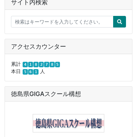
サイト内検索
アクセスカウンター
累計
4
1
8
2
7
8
5
本日
人
5
6
1
徳島県GIGAスクール構想