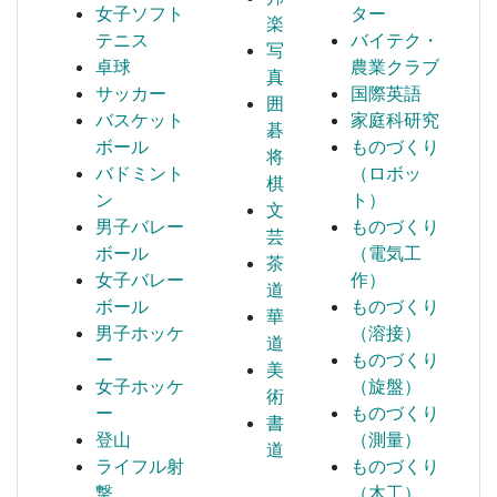
女子ソフト
ター
楽
テニス
バイテク・
写
卓球
農業クラブ
真
サッカー
国際英語
囲
バスケット
家庭科研究
碁
ボール
ものづくり
将
バドミント
（ロボッ
棋
ン
ト）
文
男子バレー
ものづくり
芸
ボール
（電気工
茶
女子バレー
作）
道
ボール
ものづくり
華
男子ホッケ
（溶接）
道
ー
ものづくり
美
女子ホッケ
（旋盤）
術
ー
ものづくり
書
登山
（測量）
道
ライフル射
ものづくり
撃
（木工）