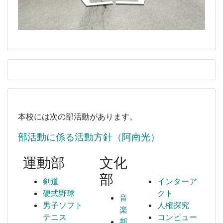
本校には次の部活動があります。
部活動に係る活動方針（阿南光）
運動部
文化
部
剣道
インターア
硬式野球
クト
音
男子ソフト
人権探究
楽
テニス
コンピュー
邦