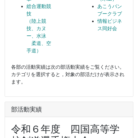
総合運動競
あこうバン
技
ブークラブ
（陸上競
情報ビジネ
技、カヌ
ス同好会
ー、水泳
柔道、空
手道）
各部の活動実績は次の部活動実績をご覧ください。
カテゴリを選択すると，対象の部活だけが表示され
ます。
部活動実績
令和６年度 四国高等学