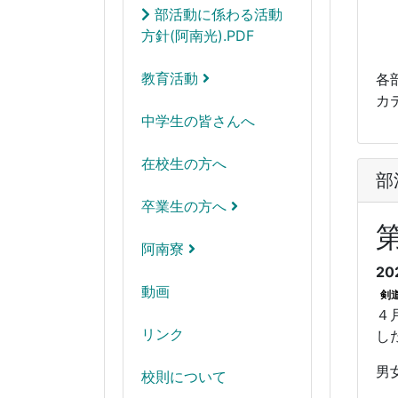
部活動に係わる活動
方針(阿南光).PDF
教育活動
各
カ
中学生の皆さんへ
在校生の方へ
部
卒業生の方へ
阿南寮
20
動画
剣
４
リンク
し
男
校則について