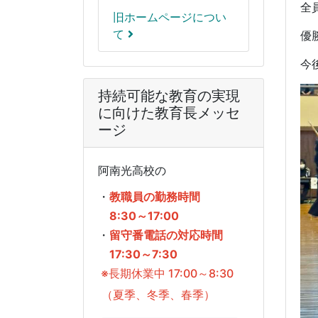
全
旧ホームページについ
て
優
今
持続可能な教育の実現
に向けた教育長メッセ
ージ
阿南光高校の
・
教職員の勤務時間
8:30～17:00
・
留守番電話の対応時間
17:30～7:30
※長期休業中 17:00～8:30
（夏季、冬季、春季）