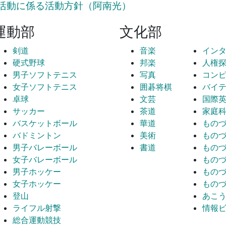
活動に係る活動方針（阿南光）
運動部
文化部
剣道
音楽
イン
硬式野球
邦楽
人権
男子ソフトテニス
写真
コン
女子ソフトテニス
囲碁将棋
バイ
卓球
文芸
国際
サッカー
茶道
家庭
バスケットボール
華道
もの
バドミントン
美術
もの
男子バレーボール
書道
もの
女子バレーボール
もの
男子ホッケー
もの
女子ホッケー
もの
登山
あこ
ライフル射撃
情報
総合運動競技