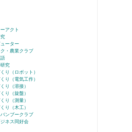
ターアクト
探究
ピューター
テク・農業クラブ
英語
科研究
づくり（ロボット）
づくり（電気工作）
づくり（溶接）
づくり（旋盤）
づくり（測量）
づくり（木工）
うバンブークラブ
ビジネス同好会