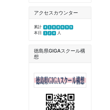
アクセスカウンター
累計
4
1
8
0
6
9
9
本日
人
1
2
4
徳島県GIGAスクール構
想