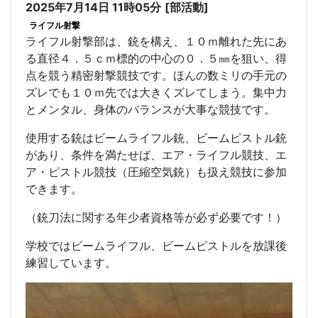
2025年7月14日 11時05分
[部活動]
ライフル射撃
ライフル射撃部は、銃を構え、１０ｍ離れた先にあ
る直径４．５ｃｍ標的の中心の０．５㎜を狙い、得
点を競う精密射撃競技です。ほんの数ミリの手元の
ズレでも１０ｍ先では大きくズレてしまう。集中力
とメンタル、身体のバランスが大事な競技です。
使用する銃はビームライフル銃、ビームピストル銃
があり、条件を満たせば、エア・ライフル競技、エ
ア・ピストル競技（圧縮空気銃）も扱え競技に参加
できます。
（銃刀法に関する年少者資格等が必ず必要です！）
学校ではビームライフル、ビームピストルを放課後
練習しています。