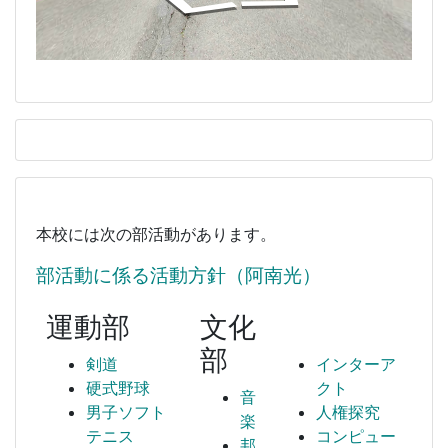
本校には次の部活動があります。
部活動に係る活動方針（阿南光）
運動部
文化
部
剣道
インターア
硬式野球
クト
音
男子ソフト
人権探究
楽
テニス
コンピュー
邦