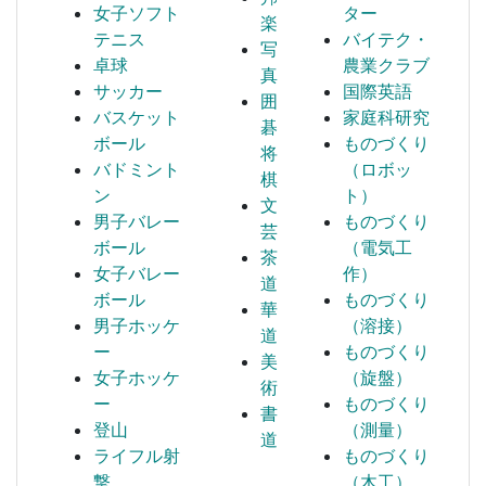
女子ソフト
ター
楽
テニス
バイテク・
写
卓球
農業クラブ
真
サッカー
国際英語
囲
バスケット
家庭科研究
碁
ボール
ものづくり
将
バドミント
（ロボッ
棋
ン
ト）
文
男子バレー
ものづくり
芸
ボール
（電気工
茶
女子バレー
作）
道
ボール
ものづくり
華
男子ホッケ
（溶接）
道
ー
ものづくり
美
女子ホッケ
（旋盤）
術
ー
ものづくり
書
登山
（測量）
道
ライフル射
ものづくり
撃
（木工）