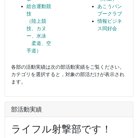
総合運動競
あこうバン
技
ブークラブ
（陸上競
情報ビジネ
技、カヌ
ス同好会
ー、水泳
柔道、空
手道）
各部の活動実績は次の部活動実績をご覧ください。
カテゴリを選択すると，対象の部活だけが表示され
ます。
部活動実績
ライフル射撃部です！