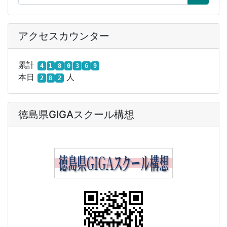
アクセスカウンター
累計
4
1
8
0
3
6
9
本日
人
2
8
2
徳島県GIGAスクール構想