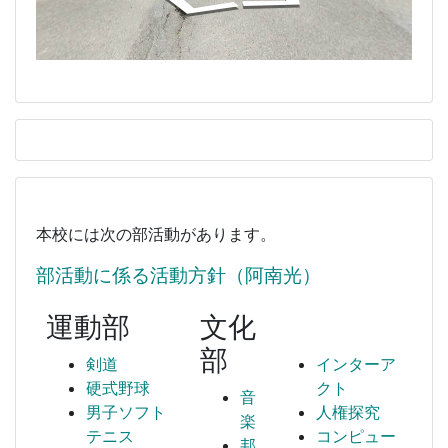
本校には次の部活動があります。
部活動に係る活動方針（阿南光）
運動部
文化
部
剣道
インターア
硬式野球
クト
音
男子ソフト
人権探究
楽
テニス
コンピュー
邦