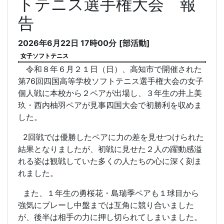
トテニス選手権大会 報
告
2026年6月22日 17時00分
[部活動]
女子ソフトテニス
令和８年６月２１日（日）、高知市で開催された
第76回四国高等学校ソフトテニス選手権大会の女子
個人戦に本校から２ペアが出場し、３年生の井上美
玖・西内柚羽ペアが見事四国大会で初勝利を収めま
した。
2回戦では優勝したペアに力の差を見せつけられた
結果となりましたが、初戦に見せた２人の躍動感溢
れる姿は観戦していた多くの人たちの心に深く刻ま
れました。
また、１年生の勇桜花・島瑞季ペアも１球目から
強気にプレーし中盤までは互角に競り合いました
が、後半は相手の力に押し切られてしまいました。