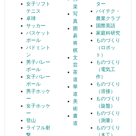
女子ソフト
ター
楽
テニス
バイテク・
写
卓球
農業クラブ
真
サッカー
国際英語
囲
バスケット
家庭科研究
碁
ボール
ものづくり
将
バドミント
（ロボッ
棋
ン
ト）
文
男子バレー
ものづくり
芸
ボール
（電気工
茶
女子バレー
作）
道
ボール
ものづくり
華
男子ホッケ
（溶接）
道
ー
ものづくり
美
女子ホッケ
（旋盤）
術
ー
ものづくり
書
登山
（測量）
道
ライフル射
ものづくり
撃
（木工）