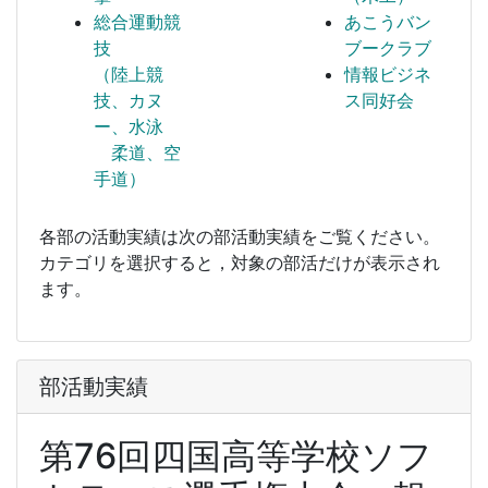
総合運動競
あこうバン
技
ブークラブ
（陸上競
情報ビジネ
技、カヌ
ス同好会
ー、水泳
柔道、空
手道）
各部の活動実績は次の部活動実績をご覧ください。
カテゴリを選択すると，対象の部活だけが表示され
ます。
部活動実績
第76回四国高等学校ソフ