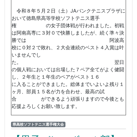
令和８年５月２日（土）JAバンクテニスプラザに
おいて徳島県高等学校ソフトテニス選手
権 の女子団体戦が行われました。初戦
は阿南高専に３対０で快勝しましたが、続く準々決
勝では 阿波高
校に０対２で敗れ、２大会連続のベスト４入賞は叶
いませんでし
た。 翌日
の個人戦においては出場した７ペア全てがよく健闘
し、２年生と１年生のペアがベスト１６
に入ることができました。総体までいよいよ残り１
ヶ月、部員１５名が力を合わせ、最高の試
合 ができるよう頑張りますので今後とも
応援よろしくお願い致します。
県高校ソフトテニス選手権大会