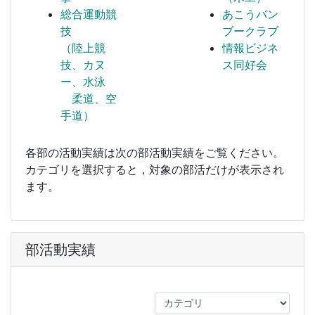
総合運動競
あこうバン
技
ブークラブ
（陸上競
情報ビジネ
技、カヌ
ス同好会
ー、水泳
柔道、空
手道）
各部の活動実績は次の部活動実績をご覧ください。
カテゴリを選択すると，対象の部活だけが表示され
ます。
部活動実績