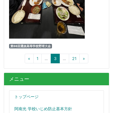
第98回選抜高等学校野球大会
«
1
...
3
...
21
»
メニュー
トップページ
阿南光 学校いじめ防止基本方針