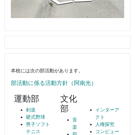
本校には次の部活動があります。
部活動に係る活動方針（阿南光）
運動部
文化
部
剣道
インターア
硬式野球
クト
音
男子ソフト
人権探究
楽
テニス
コンピュー
邦