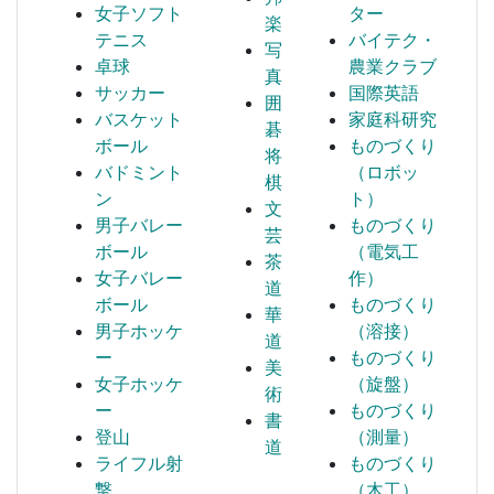
女子ソフト
ター
楽
テニス
バイテク・
写
卓球
農業クラブ
真
サッカー
国際英語
囲
バスケット
家庭科研究
碁
ボール
ものづくり
将
バドミント
（ロボッ
棋
ン
ト）
文
男子バレー
ものづくり
芸
ボール
（電気工
茶
女子バレー
作）
道
ボール
ものづくり
華
男子ホッケ
（溶接）
道
ー
ものづくり
美
女子ホッケ
（旋盤）
術
ー
ものづくり
書
登山
（測量）
道
ライフル射
ものづくり
撃
（木工）