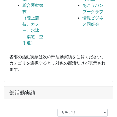
総合運動競
あこうバン
技
ブークラブ
（陸上競
情報ビジネ
技、カヌ
ス同好会
ー、水泳
柔道、空
手道）
各部の活動実績は次の部活動実績をご覧ください。
カテゴリを選択すると，対象の部活だけが表示され
ます。
部活動実績