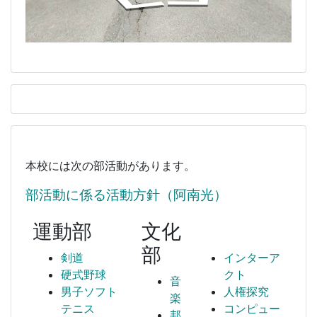
本校には次の部活動があります。
部活動に係る活動方針（阿南光）
運動部
文化
部
剣道
インターア
硬式野球
クト
音
男子ソフト
人権探究
楽
テニス
コンピュー
邦