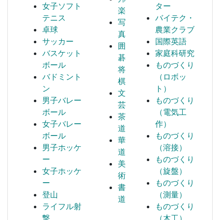
女子ソフト
ター
楽
テニス
バイテク・
写
卓球
農業クラブ
真
サッカー
国際英語
囲
バスケット
家庭科研究
碁
ボール
ものづくり
将
バドミント
（ロボッ
棋
ン
ト）
文
男子バレー
ものづくり
芸
ボール
（電気工
茶
女子バレー
作）
道
ボール
ものづくり
華
男子ホッケ
（溶接）
道
ー
ものづくり
美
女子ホッケ
（旋盤）
術
ー
ものづくり
書
登山
（測量）
道
ライフル射
ものづくり
撃
（木工）