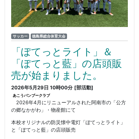
サッカー
徳島県総合体育大会
「ぽてっとライト」＆
「ぽてっと藍」の店頭販
売が始まりました。
2026年5月29日 10時00分
[部活動]
あこうバンブークラブ
2026年4月にリニューアルされた阿南市の「公方
の郷なかがわ」・物産館にて
本校オリジナルの防災懐中電灯「ぽてっとライト」
と「ぽてっと藍」の店頭販売