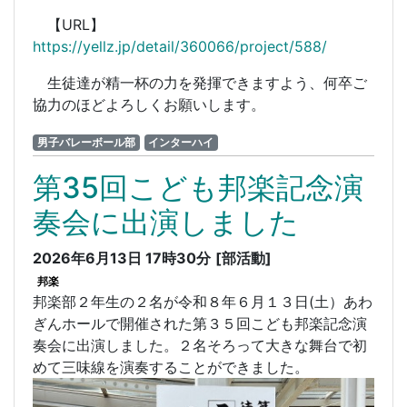
【URL】
https://yellz.jp/detail/360066/project/588/
生徒達が精一杯の力を発揮できますよう、何卒ご
協力のほどよろしくお願いします。
男子バレーボール部
インターハイ
第35回こども邦楽記念演
奏会に出演しました
2026年6月13日 17時30分
[部活動]
邦楽
邦楽部２年生の２名が令和８年６月１３日(土）あわ
ぎんホールで開催された第３５回こども邦楽記念演
奏会に出演しました。２名そろって大きな舞台で初
めて三味線を演奏することができました。