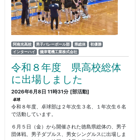
阿南光高校
男子バレーボール部
県総体
初優勝
インターハイ
攝津電機工業株式会社
令和８年度 県高校総体
に出場しました
2026年6月8日 11時31分
[部活動]
卓球
令和８年度、卓球部は２年次生３名、１年次生６名
で活動しています。
６月５日（金）から開催された徳島県総体の、男子
団体戦、男子ダブルス、男女シングルスに出場しま