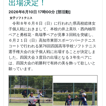
出場決定！
2026年6月10日 17時00分
[部活動]
女子ソフトテニス
令和８年６月６日（日）に行われた県高校総体女
子個人戦におきまして、本校の井上美玖・西内柚羽
ペアと勇桜花・島瑞季ペアが見事３回戦を突破し、
６月２１日（日）高知市東部スポーツパークテニス
コートで行われる第76回四国高等学校ソフトテニス
選手権大会の女子個人戦に出場することが決定しま
した。四国大会３度目の出場となる３年生ペアに
は、四国大会の初勝利で有終の美を飾って欲しいと
願っています。