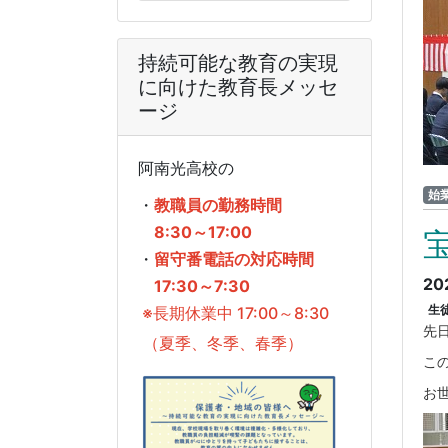
持続可能な教育の実現
に向けた教育長メッセ
ージ
阿南光高校の
始
・
教職員の勤務時間
8:30～17:00
・
留守番電話の対応時間
20
17:30～7:30
生
※長期休業中 17:00～8:30
先
（夏季、冬季、春季）
こ
お