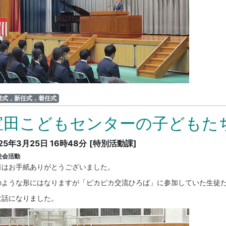
業式，新任式，着任式
宝田こどもセンターの子どもた
25年3月25日 16時48分
[特別活動課]
徒会活動
日はお手紙ありがとうございました。
のような形にはなりますが「ピカピカ交流ひろば」に参加していた生徒
世話になりました。