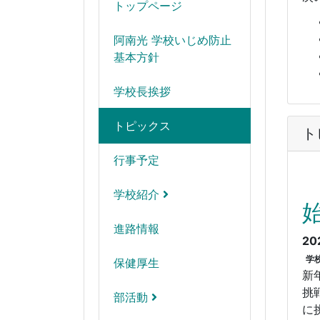
トップページ
阿南光 学校いじめ防止
基本方針
学校長挨拶
トピックス
ト
行事予定
学校紹介
進路情報
20
学
保健厚生
新
挑
部活動
に