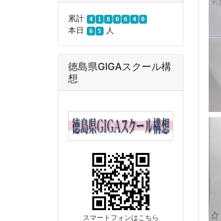
累計
4
1
8
0
6
4
0
本日
人
6
5
徳島県GIGAスクール構
想
スマートフォンはこちら