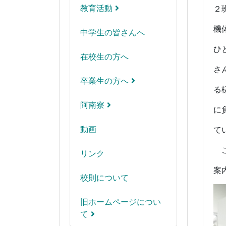
教育活動
２
機
中学生の皆さんへ
ひ
在校生の方へ
さ
卒業生の方へ
る
阿南寮
に
動画
て
こ
リンク
案
校則について
旧ホームページについ
て