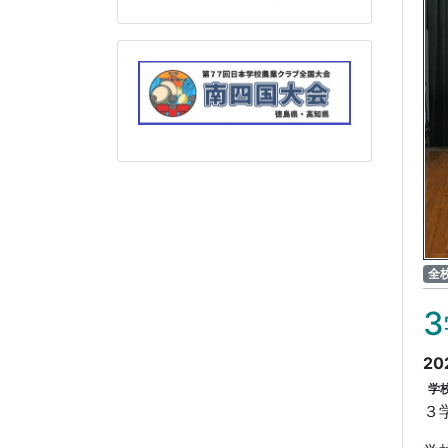
全
20
学
３