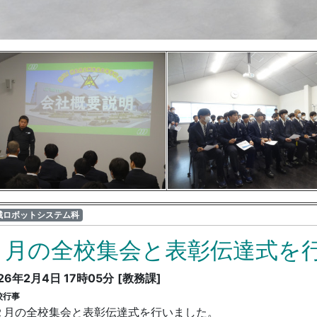
械ロボットシステム科
２月の全校集会と表彰伝達式を
26年2月4日 17時05分
[教務課]
校行事
２月の全校集会と表彰伝達式を行いました。