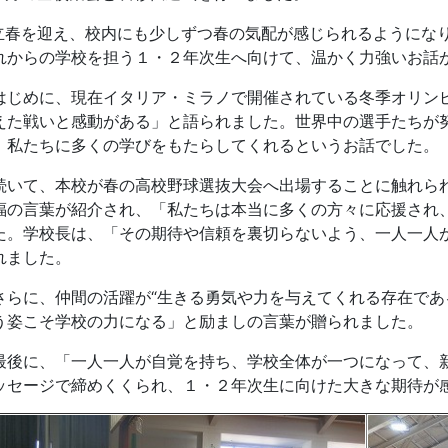
立春を迎え、校内にも少しずつ春の気配が感じられるようにな
れからの学校を担う１・２年次生へ向けて、温かく力強いお話
じめに、現在イタリア・ミラノで開催されている冬季オリン
えた戦いと感動がある」と語られました。世界中の選手たちが
、私たちに多くの学びをもたらしてくれるというお話でした。
いて、本校が春の高校野球選抜大会へ出場することに触れら
福の言葉が紹介され、「私たちは本当に多くの方々に応援され
た。学校長は、「その期待や信頼を裏切らないよう、一人一人
れました。
らに、仲間の活躍が
“
生きる勇気や力を与えてくれる存在であ
う姿こそ学校の力になる」と励ましの言葉が贈られました。
後に、「一人一人が自覚を持ち、学校全体が一つになって、
ッセージで締めくくられ、１・２年次生に向けた大きな期待が