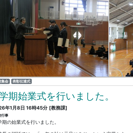
校集会
表彰伝達式
3学期始業式を行いました。
26年1月8日 16時45分
[教務課]
校行事
学期の始業式を行いました。