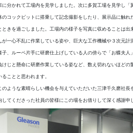
班に分かれて工場内を見学しました。次に多賀工場を見学し「
体のコックピットに搭乗して記念撮影をしたり、展示品に触れ
とときを過ごしました。工場内の様子を写真に収めることは出
んが一心不乱に作業している姿や、巨大な工作機械や３次元計
様子、ルーペ片手に研磨仕上げしている人の傍らで「お蝶夫人
負けじと懸命に研磨作業している姿など、数え切れないほどの
いることと思われます。
のような素晴らしい機会を与えていただいた三津千久磨社長
内してくださった社員の皆様にこの場をお借りして深く感謝申