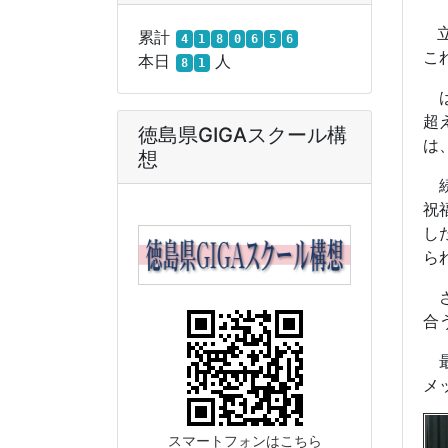
累計
4
1
8
0
6
5
6
こ
本日
人
8
1
は
超
徳島県GIGAスクール構
は
想
続
祝
し
ら
さ
合
最
メ
スマートフォンはこちら